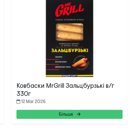
Search
for:
Ковбаски MrGrill Зальцбурзькі в/г
330г
12 Mar 2026
Більше