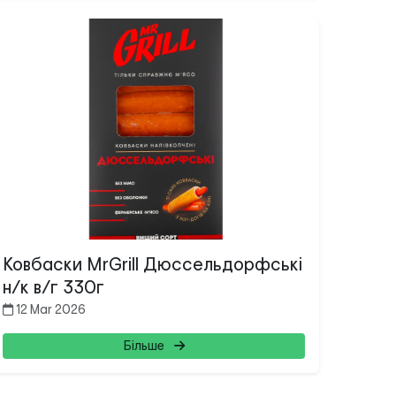
Ковбаски MrGrill Дюссельдорфські
н/к в/г 330г
12 Mar 2026
Більше