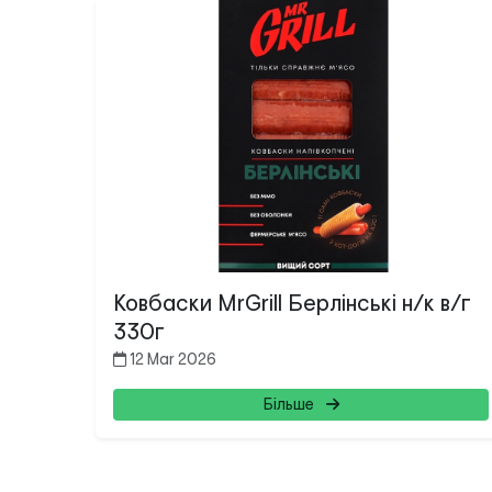
Ковбаски MrGrill Берлінські н/к в/г
330г
12 Mar 2026
Більше