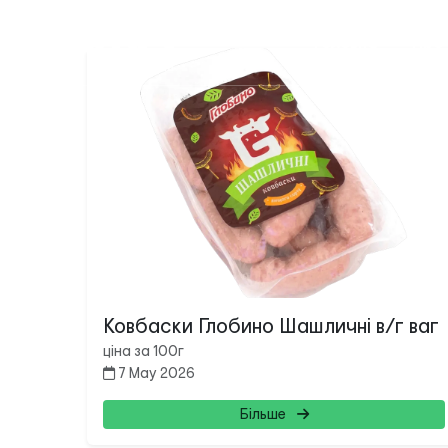
Головна
Про
Ковбаски Глобино Шашличні в/г ваг
ціна за 100г
7 May 2026
Більше