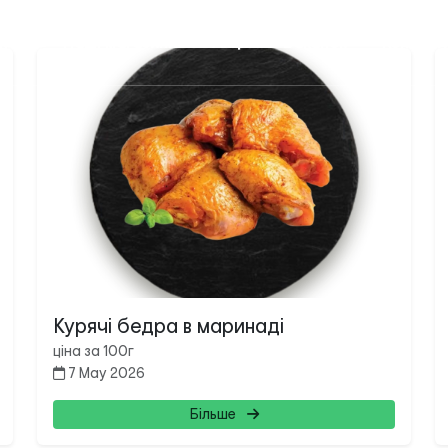
 нас
Наші магазини
Акції
Вакансії
Контакт
Курячі бедра в маринаді
ціна за 100г
7 May 2026
Більше