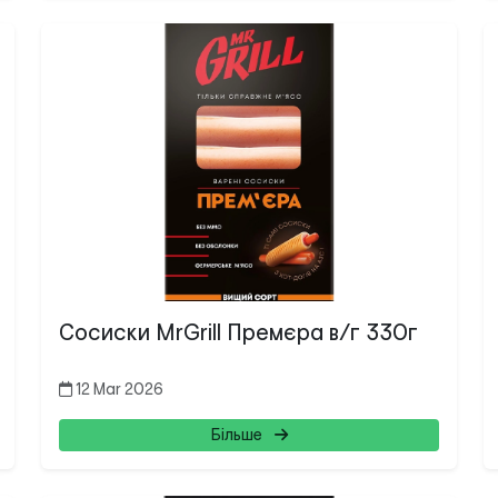
Сосиски MrGrill Премєра в/г 330г
12 Mar 2026
Більше