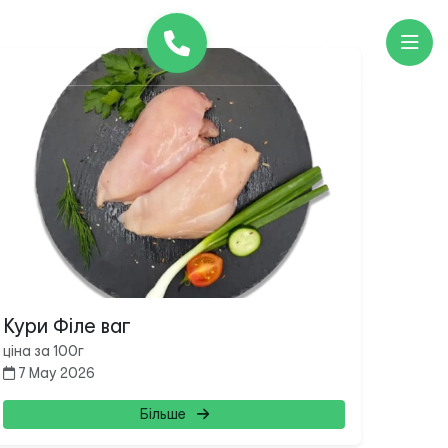
и
UK
EN
Кури Філе ваг
ціна за 100г
7 May 2026
Більше