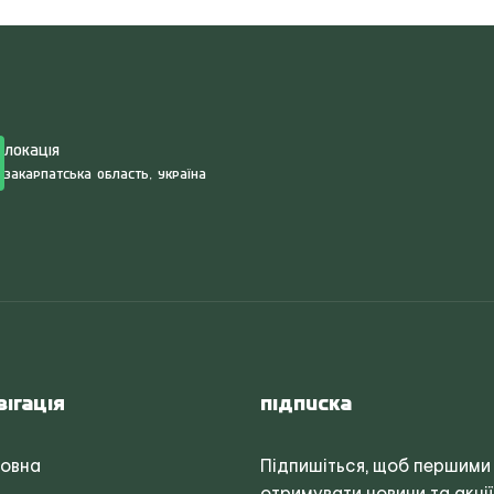
Локація
Закарпатська область, Україна
вігація
Підписка
ловна
Підпишіться, щоб першими
отримувати новини та акції