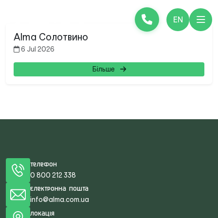
EN
Alma Солотвино
6 Jul 2026
Більше
Телефон
0 800 212 338
Електронна пошта
info@alma.com.ua
Локація