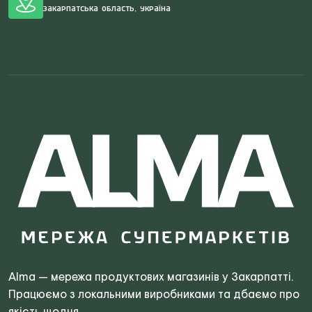
Закарпатська область, Україна
Search
for:
Alma — мережа продуктових магазинів у Закарпатті.
Працюємо з локальними виробниками та дбаємо про
якість щодня.