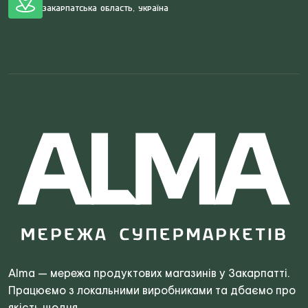
Закарпатська область, Україна
Search
for:
Alma — мережа продуктових магазинів у Закарпатті.
Працюємо з локальними виробниками та дбаємо про
якість щодня.