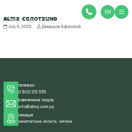
EN
Alma Солотвино
July 6, 2026
Демидов Афанасій
Телефон
0 800 212 338
Електронна пошта
info@alma.com.ua
Локація
Закарпатська область, Україна