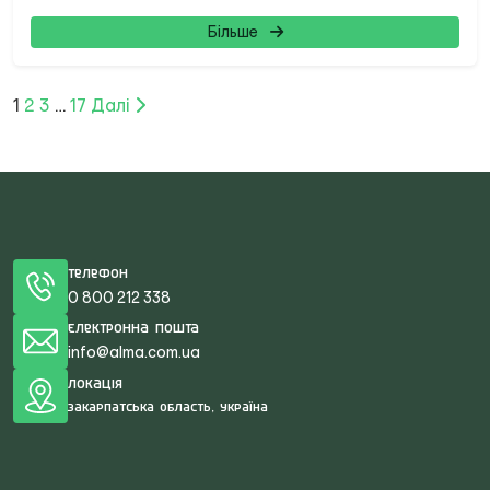
Більше
Posts
1
2
3
…
17
Далі
pagination
Телефон
0 800 212 338
Електронна пошта
info@alma.com.ua
Локація
Закарпатська область, Україна