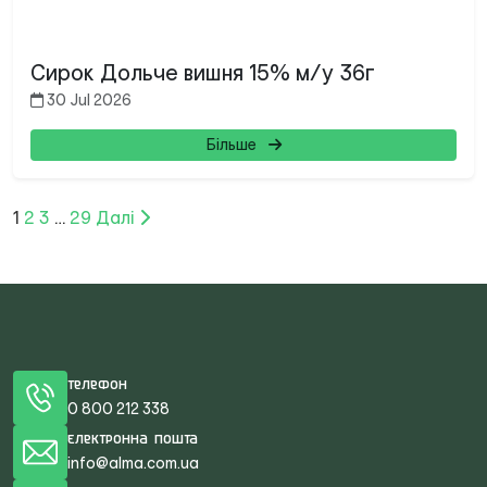
Сирок Дольче вишня 15% м/у 36г
30 Jul 2026
Більше
Posts
1
2
3
…
29
Далі
pagination
Телефон
0 800 212 338
Електронна пошта
info@alma.com.ua