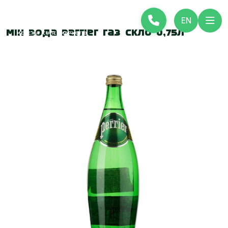
EN
Мін вода Perrier газ скло 0,75л