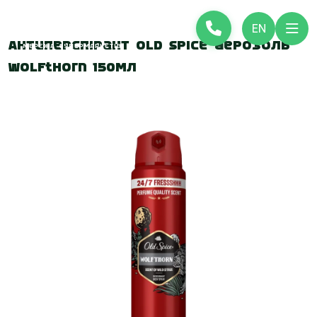
EN
Антиперспірант Old Spice аерозоль
Wolfthorn 150мл