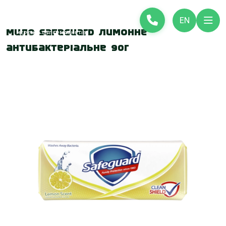
EN
Мило Safeguard Лимонне
антибактеріальне 90г