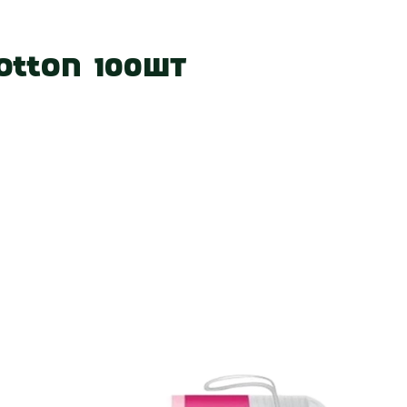
 нас
Наші магазини
Акції
Вакансії
Контакт
otton 100шт