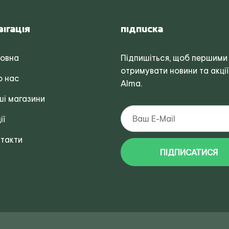
вігація
Підписка
ловна
Підпишіться, щоб першими
отримувати новини та акції
о нас
Alma.
і магазини
ії
такти
ПІДПИСАТИСЯ