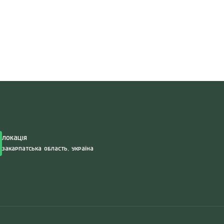
Search
for:
Локація
Закарпатська область, Україна