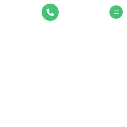
и
UK
EN