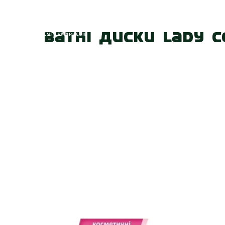
Головна
Про
Ватні диски Lady C