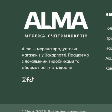
На
Го
Пр
Наш
Alma — мережа продуктових
магазинів у Закарпатті. Працюємо
Акц
з локальними виробниками та
дбаємо про якість щодня.
Кон
© Alma, 2026. Всі права захищено.