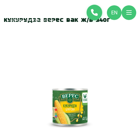
EN
Кукурудза Верес вак ж/б 340г