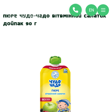
EN
Пюре Чудо-Чадо вітвмінний салатик
дойпак 90 г