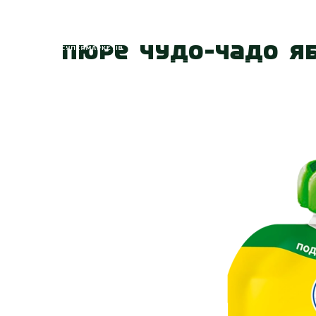
Головна
Про
Пюре Чудо-Чадо Яб