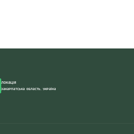
Search
for:
Локація
Закарпатська область, Україна