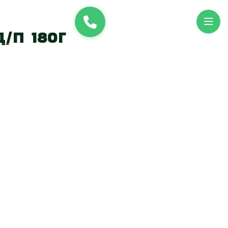
и
UK
EN
/п 180г