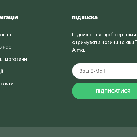
вігація
Підписка
ловна
Підпишіться, щоб першими
отримувати новини та акції
о нас
Alma.
і магазини
ії
такти
ПІДПИСАТИСЯ