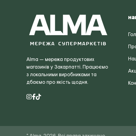
На
Го
Пр
Наш
Alma — мережа продуктових
магазинів у Закарпатті. Працюємо
Акц
з локальними виробниками та
дбаємо про якість щодня.
Кон
© Alma, 2026. Всі права захищено.