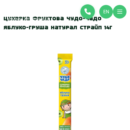
EN
Цукерка фруктова Чудо-Чадо
Яблуко-Груша натурал страйп 14г