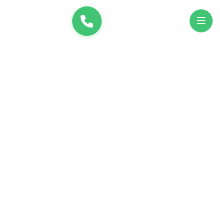
и
UK
EN