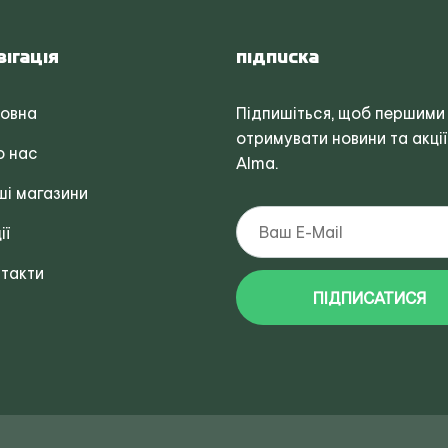
вігація
Підписка
ловна
Підпишіться, щоб першими
отримувати новини та акції
о нас
Alma.
і магазини
ії
такти
ПІДПИСАТИСЯ