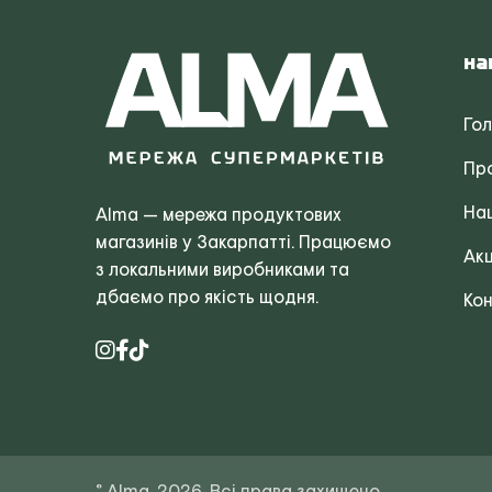
На
Го
Пр
Наш
Alma — мережа продуктових
магазинів у Закарпатті. Працюємо
Акц
з локальними виробниками та
дбаємо про якість щодня.
Кон
© Alma, 2026. Всі права захищено.