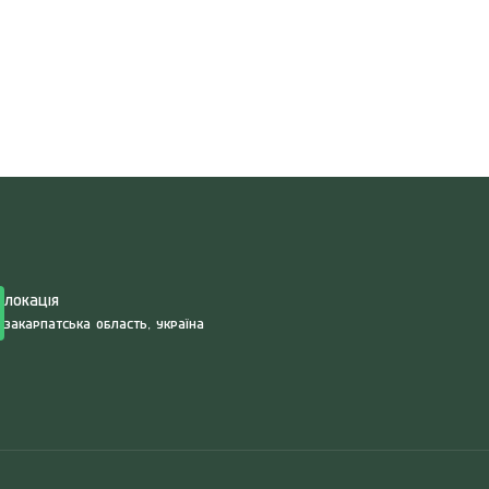
Search
for:
Локація
Закарпатська область, Україна