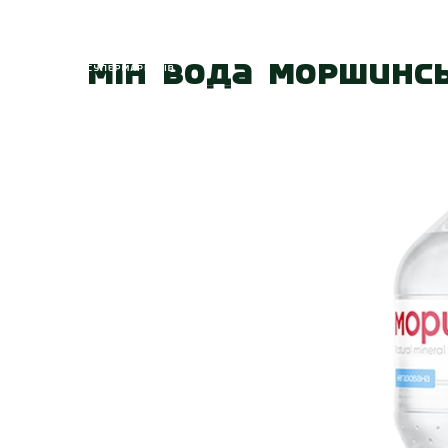
Головна
Про
Мін вода Моршинсь