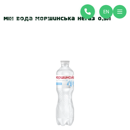
EN
Мін вода Моршинська негаз 0,5л