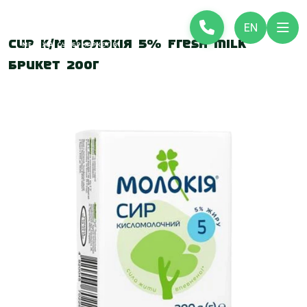
EN
Сир к/м Молокія 5% fresh milk
брикет 200г