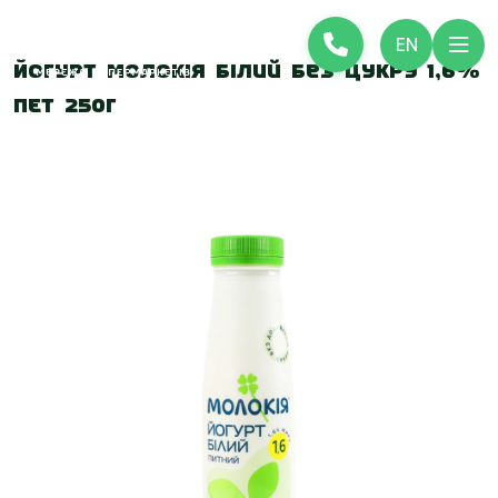
EN
Йогурт Молокія білий без цукру 1,6%
ПЕТ 250г