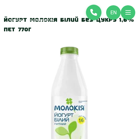
EN
Йогурт Молокія білий без цукру 1,6%
ПЕТ 770г