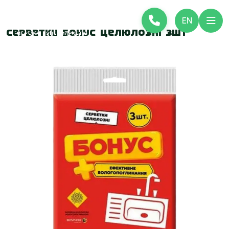
EN
Серветки Бонус целюлозні 3шт