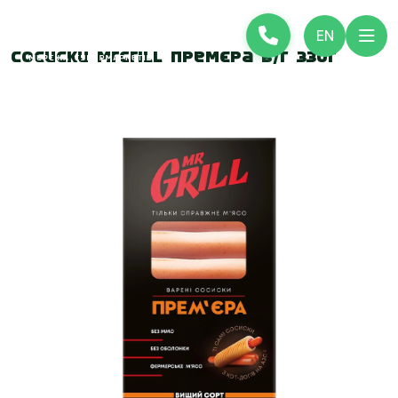
EN
Сосиски MrGrill Премєра в/г 330г