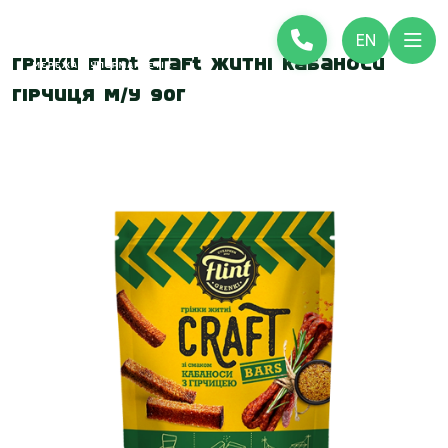
EN
Грінки Flint Craft житні Кабаноси
гірчиця м/у 90г