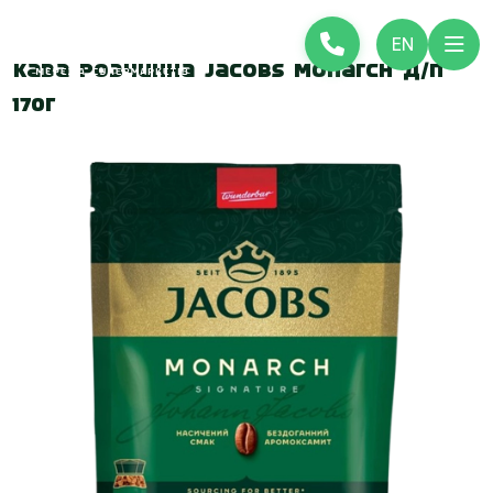
EN
Кава розчинна Jacobs Monarch д/п
170г