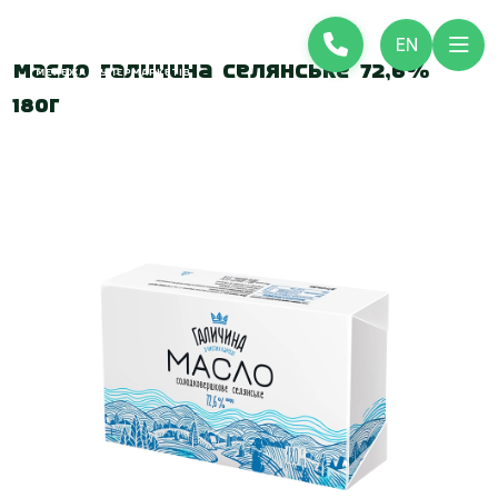
EN
Масло Галичина Селянське 72,6%
180г