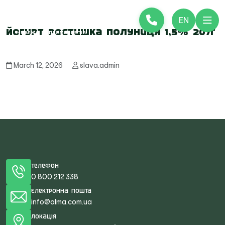
EN
Йогурт Ростишка полуниця 1,5% 207г
March 12, 2026
slava.admin
Телефон
0 800 212 338
Електронна пошта
info@alma.com.ua
Локація