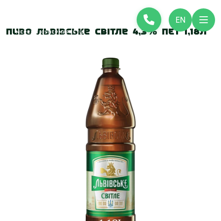
EN
Пиво Львівське Cвітле 4,3% ПЕТ 1,18л