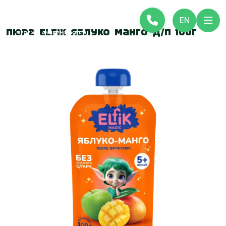
EN
Пюре Elfik Яблуко манго д/п 100г