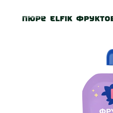
Головна
Про
Пюре Elfik Фрукто