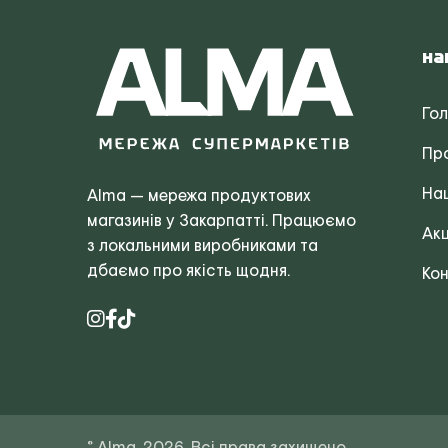
На
Го
Пр
Наш
Alma — мережа продуктових
магазинів у Закарпатті. Працюємо
Акц
з локальними виробниками та
дбаємо про якість щодня.
Кон
© Alma, 2026. Всі права захищено.