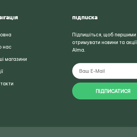
вігація
Підписка
ловна
Підпишіться, щоб першими
отримувати новини та акції
о нас
Alma.
і магазини
ії
такти
ПІДПИСАТИСЯ