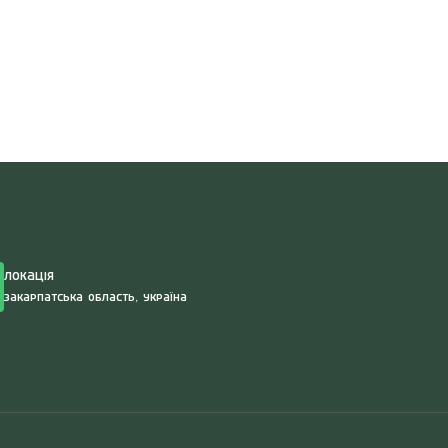
Search
for:
Локація
Закарпатська область, Україна