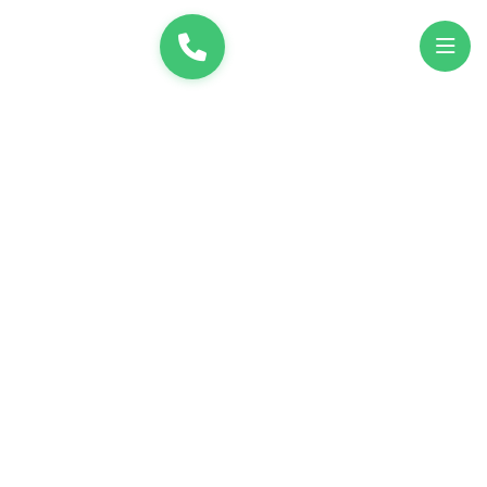
и
UK
EN