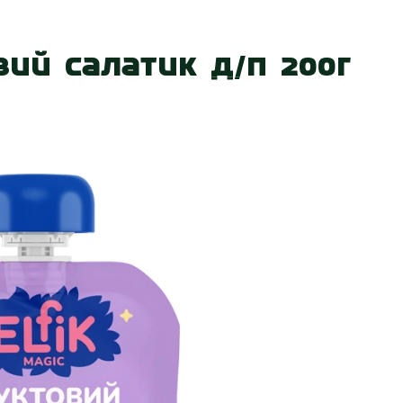
 нас
Наші магазини
Акції
Вакансії
Контакт
вий салатик д/п 200г