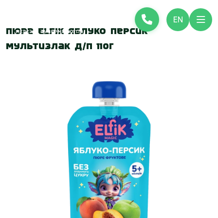
EN
Пюре Elfik Яблуко персик
мультизлак д/п 110г