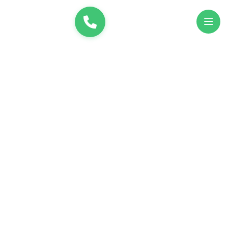
и
UK
EN