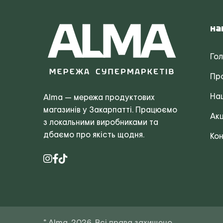
На
Го
Пр
Наш
Alma — мережа продуктових
магазинів у Закарпатті. Працюємо
Акц
з локальними виробниками та
дбаємо про якість щодня.
Кон
© Alma, 2026. Всі права захищено.