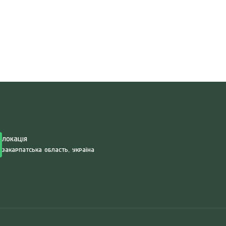
Search
for:
Локація
Закарпатська область, Україна