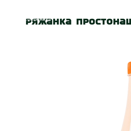
Головна
Про
Ряжанка Простонаш