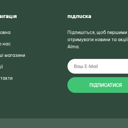
вігація
Підписка
ловна
Підпишіться, щоб першими
отримувати новини та акції
о нас
Alma.
і магазини
ії
такти
ПІДПИСАТИСЯ