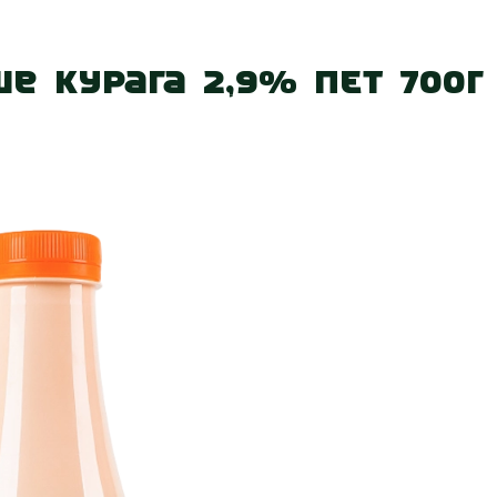
 нас
Наші магазини
Акції
Вакансії
Контакт
е курага 2,9% ПЕТ 700г