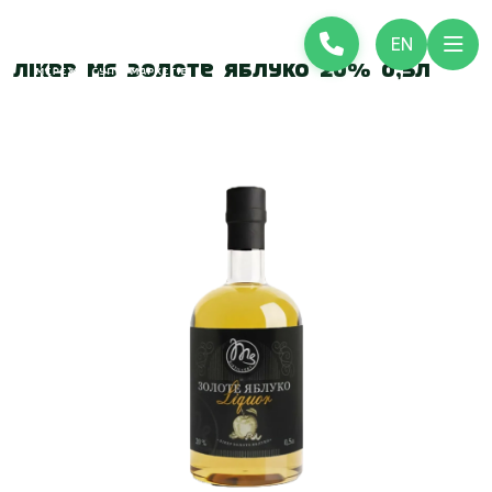
EN
Лікер MS Золоте Яблуко 20% 0,5л