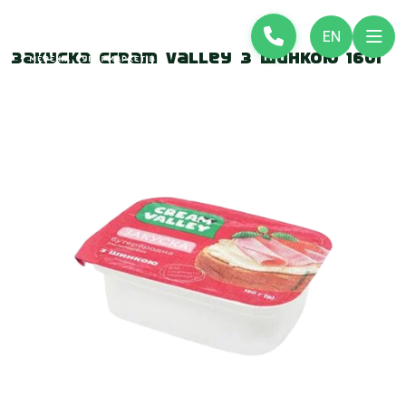
EN
Закуска Cream Valley з шинкою 160г