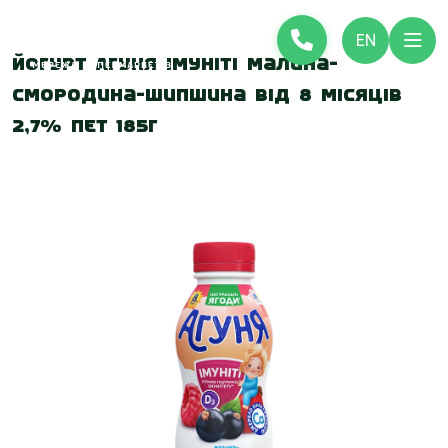
EN
Йогурт Агуня Імуніті Малина-
смородина-шипшина від 8 місяців
2,7% ПЕТ 185г