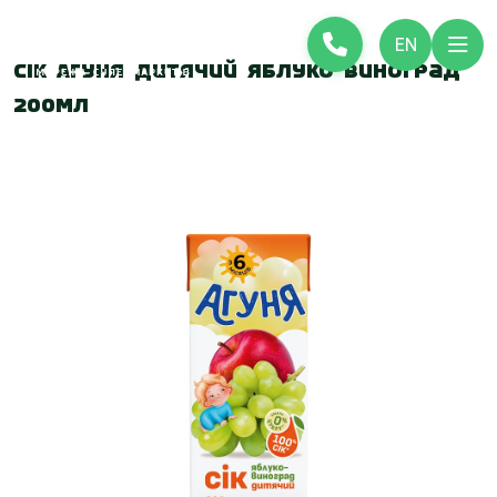
EN
Сік Агуня дитячий Яблуко виноград
200мл