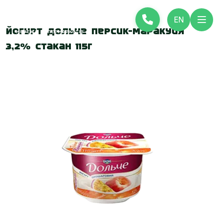
EN
Йогурт Дольче Персик-Маракуйя
3,2% стакан 115г