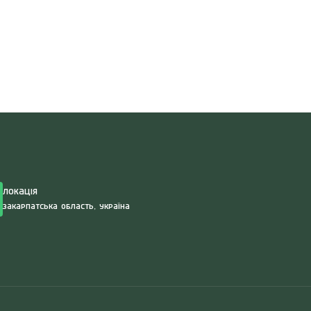
Search
for:
Локація
Закарпатська область, Україна