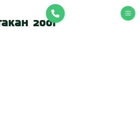
и
UK
EN
акан 200г