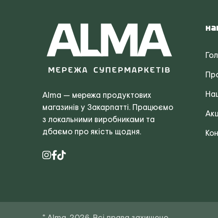
На
Го
Пр
Наш
Alma — мережа продуктових
магазинів у Закарпатті. Працюємо
Акц
з локальними виробниками та
дбаємо про якість щодня.
Кон
© Alma, 2026. Всі права захищено.