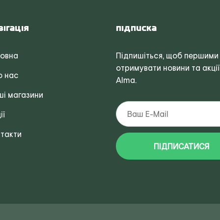
вігація
Підписка
ловна
Підпишіться, щоб першими
отримувати новини та акції
о нас
Alma.
і магазини
ії
такти
ПІДПИСАТИСЯ