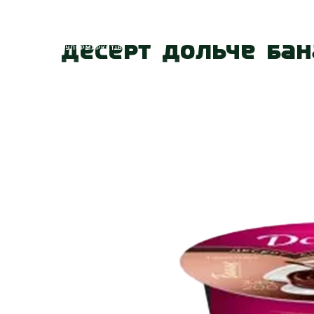
Головна
Про
Десерт Дольче бан