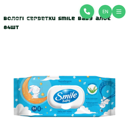
EN
Вологі серветки Smile Baby алоє
84шт