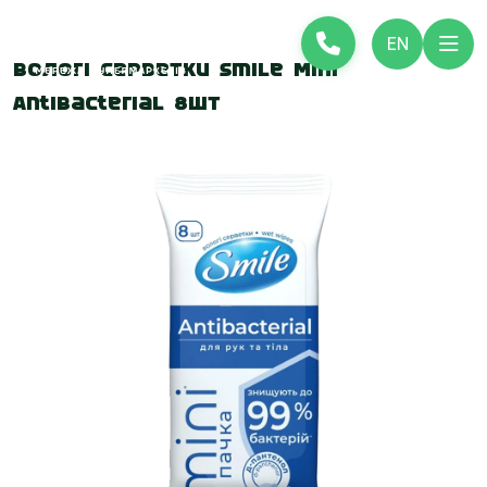
EN
Вологі серветки Smile Mini
Antibacterial 8шт