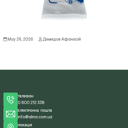
May 26, 2026
Демидов Афанасій
Телефон
0 800 212 338
Електронна пошта
info@alma.com.ua
Локація