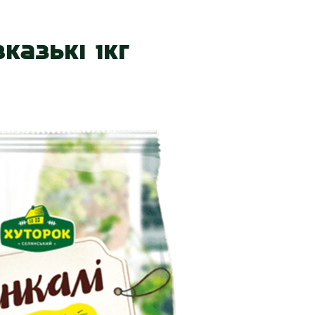
 нас
Наші магазини
Акції
Вакансії
Контакт
казькі 1кг