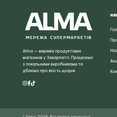
На
Го
Пр
Наш
Alma — мережа продуктових
магазинів у Закарпатті. Працюємо
Акц
з локальними виробниками та
дбаємо про якість щодня.
Кон
© Alma, 2026. Всі права захищено.