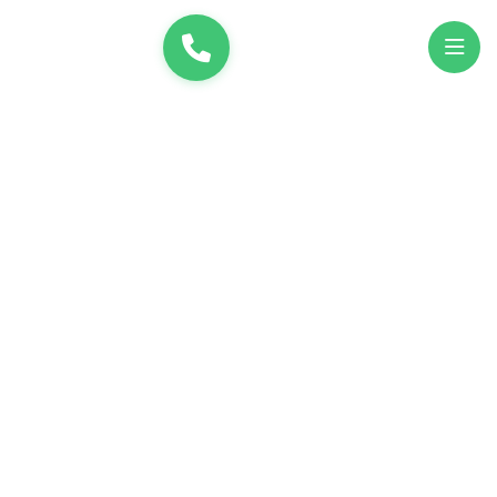
и
UK
EN