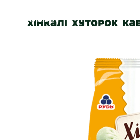
Головна
Про
Хінкалі Хуторок Кав