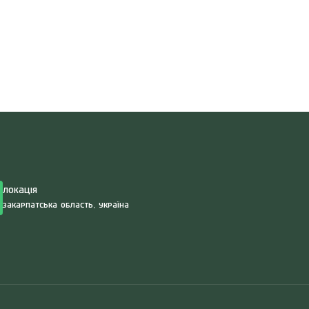
Search
for:
Локація
Закарпатська область, Україна