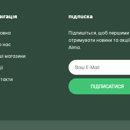
вігація
Підписка
ловна
Підпишіться, щоб першими
отримувати новини та акції
о нас
Alma.
і магазини
ії
такти
ПІДПИСАТИСЯ