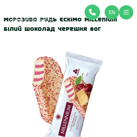
EN
Морозиво Рудь Ескімо Millenium
Білий шоколад черешня 80г