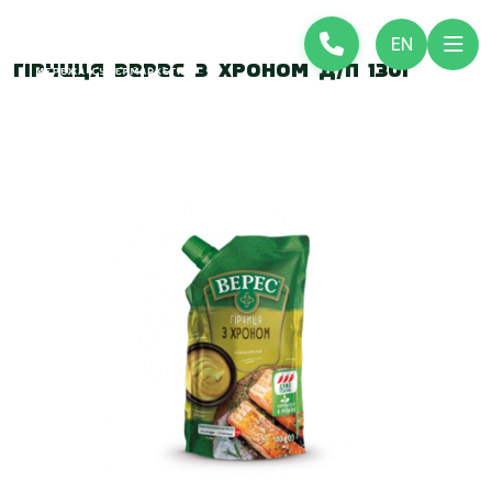
EN
Гірчиця Верес з хроном д/п 130г