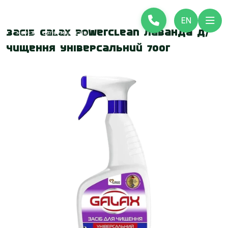
EN
Засіб Galax PowerClean Лаванда д/
чищення універсальний 700г