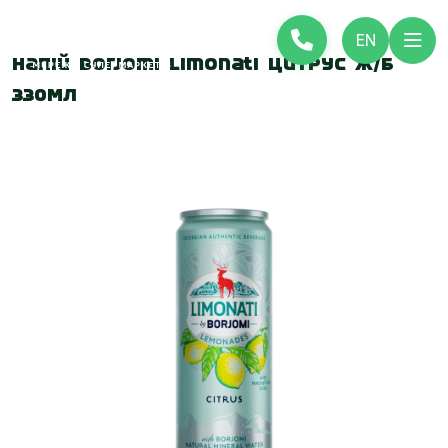
EN
Напій Borjomi Limonati Цитрус ж/б
330мл