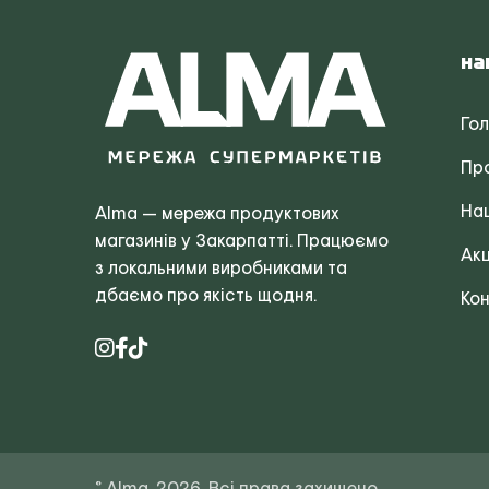
На
Го
Пр
Наш
Alma — мережа продуктових
магазинів у Закарпатті. Працюємо
Акц
з локальними виробниками та
дбаємо про якість щодня.
Кон
© Alma, 2026. Всі права захищено.