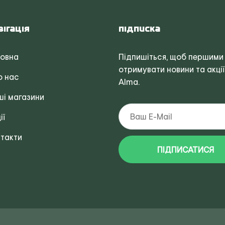
вігація
Підписка
ловна
Підпишіться, щоб першими
отримувати новини та акції
о нас
Alma.
і магазини
ії
такти
ПІДПИСАТИСЯ