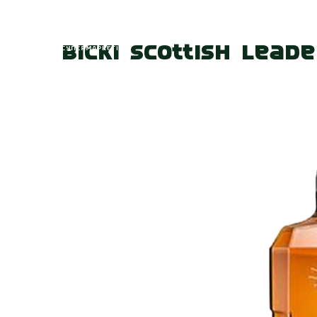
Головна
Про
Віскі Scottish Lead