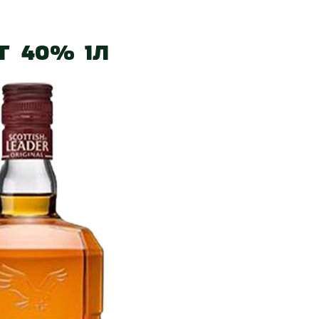
 нас
Наші магазини
Акції
Вакансії
Контакт
er 40% 1л