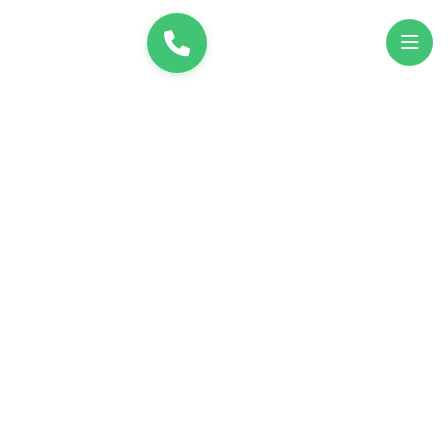
и
UK
EN