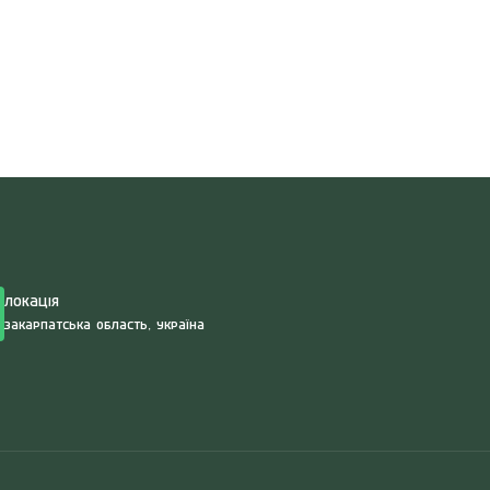
Search
for:
Локація
Закарпатська область, Україна