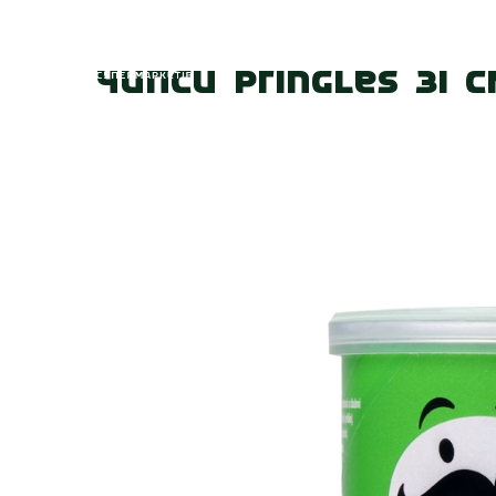
Головна
Про
Чипси Pringles зі 