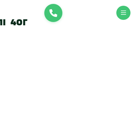
и
UK
EN
і 40г