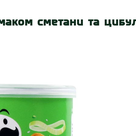
 нас
Наші магазини
Акції
Вакансії
Контакт
смаком сметани та цибул