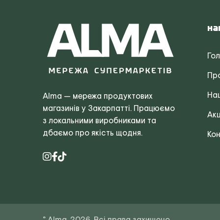
На
Го
Пр
Наш
Alma — мережа продуктових
магазинів у Закарпатті. Працюємо
Акц
з локальними виробниками та
дбаємо про якість щодня.
Кон
© Alma, 2026. Всі права захищено.