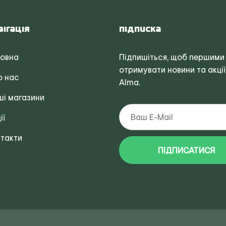
вігація
Підписка
ловна
Підпишіться, щоб першими
отримувати новини та акції
о нас
Alma.
і магазини
ії
такти
ПІДПИСАТИСЯ