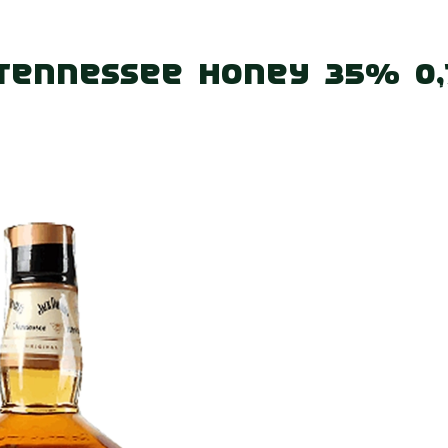
 нас
Наші магазини
Акції
Вакансії
Контакт
 Tennessee Honey 35% 0,