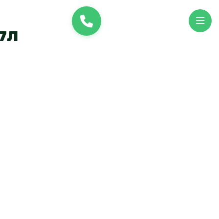
и
UK
EN
7л