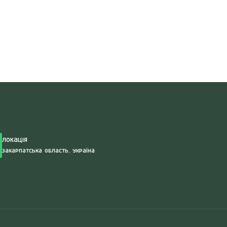
Search
for:
Локація
Закарпатська область, Україна