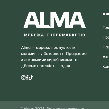
На
Го
Пр
Наш
Alma — мережа продуктових
магазинів у Закарпатті. Працюємо
Акц
з локальними виробниками та
дбаємо про якість щодня.
Кон
© Alma, 2026. Всі права захищено.