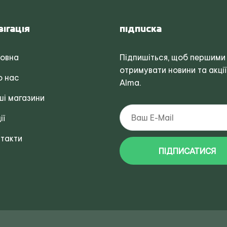
вігація
Підписка
ловна
Підпишіться, щоб першими
отримувати новини та акції
о нас
Alma.
і магазини
ії
такти
ПІДПИСАТИСЯ