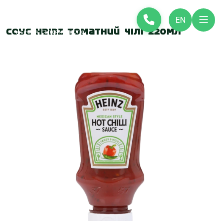
EN
Соус Heinz томатний Чілі 220мл