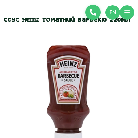
EN
Соус Heinz томатний Барбекю 220мл