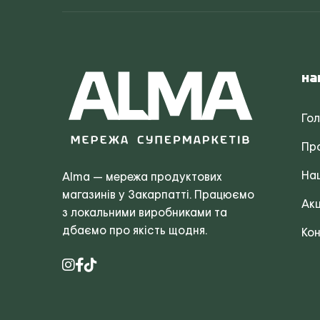
На
Го
Пр
Наш
Alma — мережа продуктових
магазинів у Закарпатті. Працюємо
Акц
з локальними виробниками та
дбаємо про якість щодня.
Кон