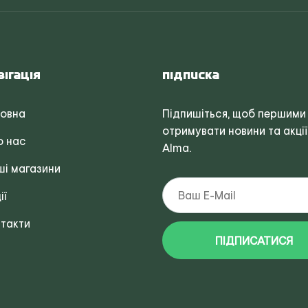
вігація
Підписка
ловна
Підпишіться, щоб першими
отримувати новини та акції
о нас
Alma.
і магазини
ії
такти
ПІДПИСАТИСЯ