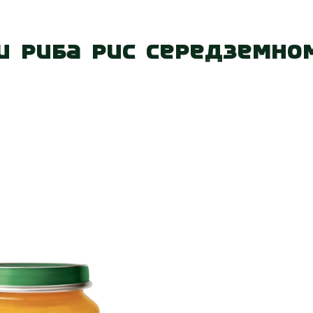
 нас
Наші магазини
Акції
Вакансії
Контакт
и риба рис Середземно