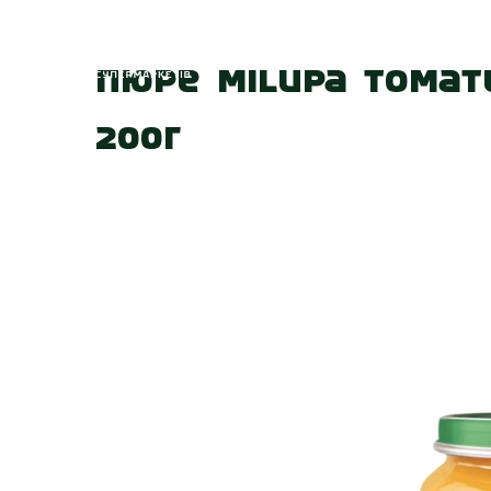
Головна
Про
Пюре Milupa Томат
200г