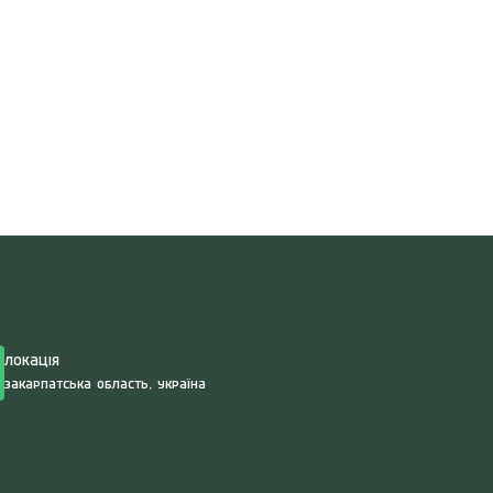
Search
for:
Локація
Закарпатська область, Україна