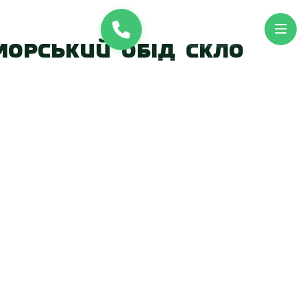
и
UK
EN
морський обід скло