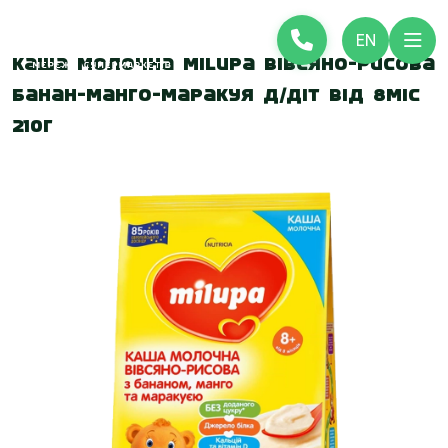
EN
Каша молочна Milupa вівсяно-рисова
банан-манго-маракуя д/діт від 8міс
210г